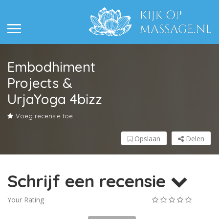
Embodhiment
Projects &
UrjaYoga 4bizz
Voeg recensie toe
Opslaan
Delen
Schrijf een recensie
Your Rating