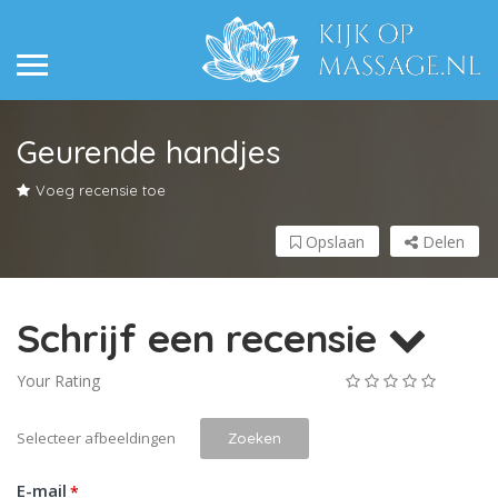
Geurende handjes
Voeg recensie toe
Opslaan
Delen
Schrijf een recensie
Your Rating
Selecteer afbeeldingen
Zoeken
E-mail
*