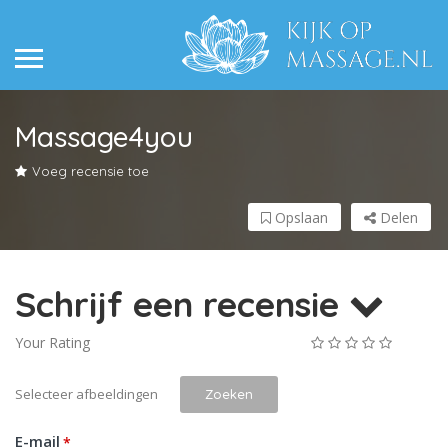
Massage4you
Voeg recensie toe
Opslaan
Delen
Schrijf een recensie
Your Rating
Selecteer afbeeldingen
Zoeken
E-mail
*