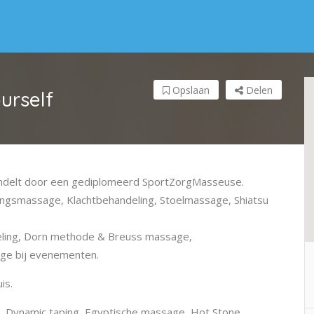
Opslaan
Delen
urself
handelt door een gediplomeerd SportZorgMasseuse.
ingsmassage, Klachtbehandeling, Stoelmassage, Shiatsu
deling, Dorn methode & Breuss massage,
age bij evenementen.
is.
 Dynamic taping, Egyptische massage, Hot Stone