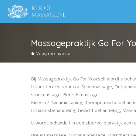
Massagepraktijk Go For Yo
Voeg recensie toe
Bij Massagepraktijk Go For Yourself wordt u be
U kunt terecht voor o.a. Sportmassage, Ontspann
stoelmassage, Bedrijfsmassage,
Kinesio / Dynamic taping, Therapeutische behan
Lichaamsbehandeling, Gezicht behandeling, Mass
U wordt behandelt in een sfeervolle praktijk aan hu
Breuss massage, Cupping massage, Dorntherapie,