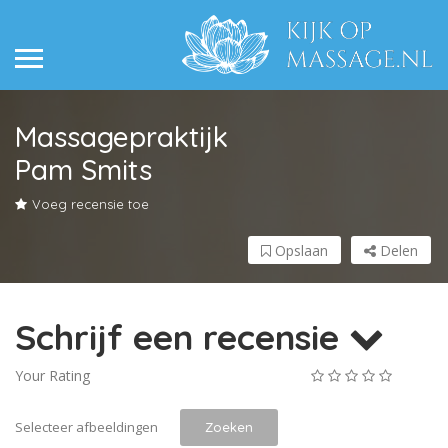
Massagepraktijk
Pam Smits
Voeg recensie toe
Opslaan
Delen
Schrijf een recensie
Your Rating
Selecteer afbeeldingen
Zoeken