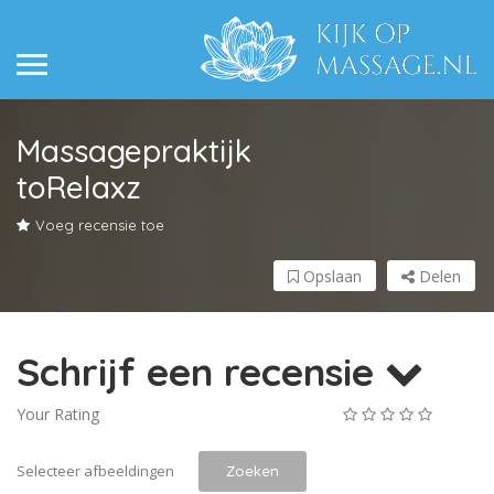
Massagepraktijk
toRelaxz
Voeg recensie toe
Opslaan
Delen
Schrijf een recensie
Your Rating
Selecteer afbeeldingen
Zoeken