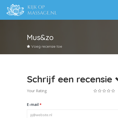
Mus&zo
Voeg recensie toe
Schrijf een recensie
Your Rating
E-mail
*