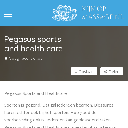
Pegasus sports
and health care
Voeg recensie toe
Opslaan
Delen
Pegasus Sports and Healthcare
Sporten is gezond. Dat zal iedereen beamen. Blessures
horen echter ook bij het sporten. Hoe goed de
voorbereiding ook is, iedereen kan geblesseerd raken.
Pegasus Sports and Healthcare ondersteunt sporters op