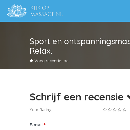
Sport en ontspanningsmass
Relax.
Voeg recensie toe
Schrijf een recensie
Your Rating
E-mail
*