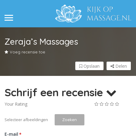
Zeraja’s Massages
Voeg recensie toe
Opslaan
Delen
Schrijf een recensie
Your Rating
Selecteer afbeeldingen
Zoeken
E-mail
*